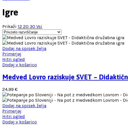
Igre
Prikaži
12
20
30
Vsi
Dodaj na spisek želja
Primerjaj
Hitri ogled
Dodaj v košarico
Medved Lovro raziskuje SVET – Didaktičn
24,99
€
Dodaj na spisek želja
Primerjaj
Hitri ogled
Dodaj v košarico