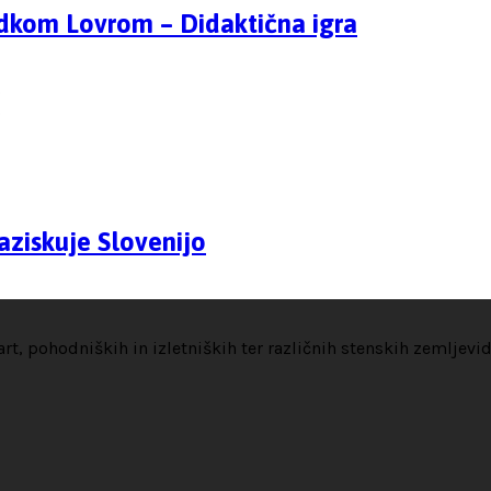
dkom Lovrom – Didaktična igra
aziskuje Slovenijo
t, pohodniških in izletniških ter različnih stenskih zemljevi