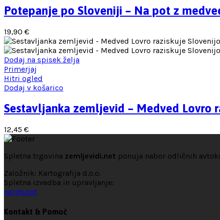
Potepanje po Sloveniji – Na pot z medve
19,90
€
Dodaj na spisek želja
Primerjaj
Hitri ogled
Dodaj v košarico
Sestavljanka zemljevid – Medved Lovro r
12,45
€
Spletna trgovina
zemljevidi.net
ponuja nabor odličnih avtokar
Založnik: Kartografija d.o.o.
Spletna izvedba in upravljanje:
nordspot
Kontakt & Pomoč