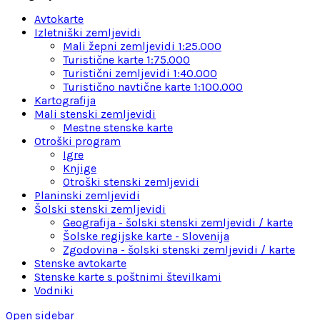
Avtokarte
Izletniški zemljevidi
Mali žepni zemljevidi 1:25.000
Turistične karte 1:75.000
Turistični zemljevidi 1:40.000
Turistično navtične karte 1:100.000
Kartografija
Mali stenski zemljevidi
Mestne stenske karte
Otroški program
Igre
Knjige
Otroški stenski zemljevidi
Planinski zemljevidi
Šolski stenski zemljevidi
Geografija - šolski stenski zemljevidi / karte
Šolske regijske karte - Slovenija
Zgodovina - šolski stenski zemljevidi / karte
Stenske avtokarte
Stenske karte s poštnimi številkami
Vodniki
Open sidebar