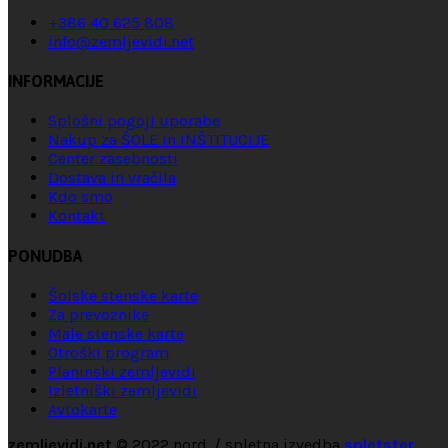
+386 40 625 808
info@zemljevidi.net
INFORMACIJE
Splošni pogoji uporabe
Nakup za ŠOLE in INŠTITUCIJE
Center zasebnosti
Dostava in vračila
Kdo smo
Kontakt
PONUDBA
Šolske stenske karte
Za prevoznike
Male stenske karte
Otroški program
Planinski zemljevidi
Izletniški zemljevidi
Avtokarte
zemljevidi.net
© 2022 nord. / spletna izvedba
spletster