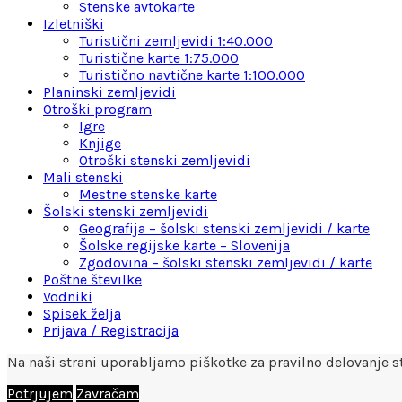
Stenske avtokarte
Izletniški
Turistični zemljevidi 1:40.000
Turistične karte 1:75.000
Turistično navtične karte 1:100.000
Planinski zemljevidi
Otroški program
Igre
Knjige
Otroški stenski zemljevidi
Mali stenski
Mestne stenske karte
Šolski stenski zemljevidi
Geografija – šolski stenski zemljevidi / karte
Šolske regijske karte – Slovenija
Zgodovina – šolski stenski zemljevidi / karte
Poštne številke
Vodniki
Spisek želja
Prijava / Registracija
Na naši strani uporabljamo piškotke za pravilno delovanje st
Potrjujem
Zavračam