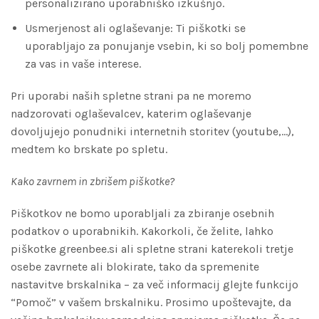
personalizirano uporabniško izkušnjo.
Usmerjenost ali oglaševanje: Ti piškotki se
uporabljajo za ponujanje vsebin, ki so bolj pomembne
za vas in vaše interese.
Pri uporabi naših spletne strani pa ne moremo
nadzorovati oglaševalcev, katerim oglaševanje
dovoljujejo ponudniki internetnih storitev (youtube,…),
medtem ko brskate po spletu.
Kako zavrnem in zbrišem piškotke?
Piškotkov ne bomo uporabljali za zbiranje osebnih
podatkov o uporabnikih. Kakorkoli, če želite, lahko
piškotke greenbee.si ali spletne strani katerekoli tretje
osebe zavrnete ali blokirate, tako da spremenite
nastavitve brskalnika – za več informacij glejte funkcijo
“Pomoč” v vašem brskalniku. Prosimo upoštevajte, da