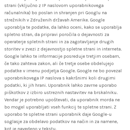
strani (vključno z IP naslovom uporabnikovega
računalnika) bo poslan in shranjen pri Googlu na
strežnikih v Združenih državah Amerike. Google
uporablja te podatke, da lahko oceni, kako se uporablja
spletno stran, da pripravi poročila o dejavnosti za
operaterje spletnih strani in za zagotavljanje drugih
storitev v zvezi z dejavnostjo spletne strani in interneta.
Google lahko te informacije posreduje tretjim osebam,
če tako zahteva zakon, ali če tretje osebe obdelujejo
podatke v imenu podjetja Google. Google ne bo povezal
uporabnikovega IP naslova s kakršnimi koli drugimi
podatki, ki jih hrani. Uporabnik lahko zavrne uporabo
piškotkov z izbiro ustreznih nastavitev na brskalniku.
Vendar je potrebno upoštevati, da uporabnik morda ne
bo mogel uporabljati vseh funkcij te spletne strani. Z
uporabo te spletne strani uporabnik daje Google-u
soglasje za obdelavo podatkov na način in za namene,
kot je navedeno v tekstu.