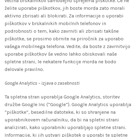
večina brskalnikov samodejno sprejema piškotke. Če ne
želite uporabe piškotkov, jih boste morda zato morali
aktivno zbrisati ali blokirati. Za informacije o uporabi
piškotkov v brskalnikih mobilnih telefonov in
podrobnosti o tem, kako zavrniti ali zbrisati takšne
piškotke, se prosimo obrnite na priročnik za uporabo
vašega mobilnega telefona. Vedite, da boste z zavrnitvijo
uporabe piškotkov še vedno lahko obiskovali naše
spletne strani, le nekatere funkcije morda ne bodo
delovale pravilno.
Google Analytics – izjava o zasebnosti
Ta spletna stran uporablja Google Analytics, storitev
družbe Google Inc (“Google”). Google Analytics uporablja
“piškotke”, besedilne datoteke, ki so shranjene na
uporabnikovem računalniku, da bi na spletni strani
analizirati, kako uporabniki uporabljajo spletne strani.
Informacije, ki jih ustvari piškotek o uporabi te spletne