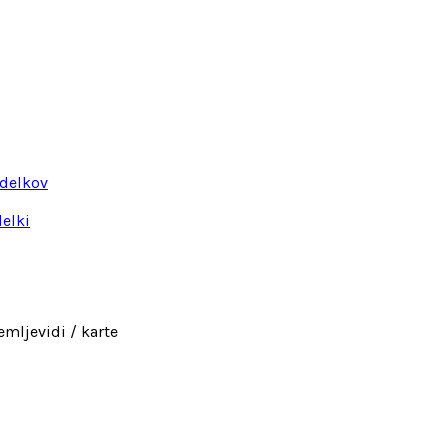
zdelkov
delki
emljevidi / karte