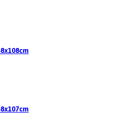
158x108cm
158x107cm