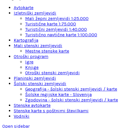
Avtokarte
Izletniški zemljevidi
Mali žepni zemljevidi 1:25.000
Turistične karte 1:75.000
Turistični zemljevidi 1:40.000
Turistično navtične karte 1:100.000
Kartografija
Mali stenski zemljevidi
Mestne stenske karte
Otroški program
Igre
Knjige
Otroški stenski zemljevidi
Planinski zemljevidi
Šolski stenski zemljevidi
Geografija - šolski stenski zemljevidi / karte
Šolske regijske karte - Slovenija
Zgodovina - šolski stenski zemljevidi / karte
Stenske avtokarte
Stenske karte s poštnimi številkami
Vodniki
Open sidebar