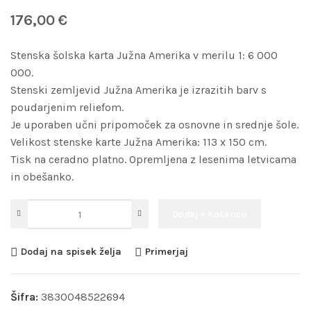
176,00
€
Stenska šolska karta Južna Amerika v merilu 1: 6 000
000.
Stenski zemljevid Južna Amerika je izrazitih barv s
poudarjenim reliefom.
Je uporaben učni pripomoček za osnovne in srednje šole.
Velikost stenske karte Južna Amerika: 113 x 150 cm.
Tisk na ceradno platno. Opremljena z lesenima letvicama
in obešanko.
Dodaj v košarico
Dodaj na spisek želja
Primerjaj
Šifra:
3830048522694