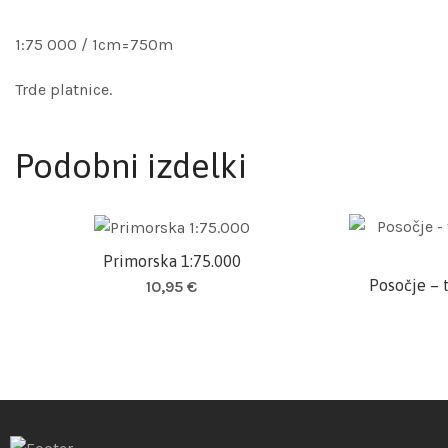
1:75 000 / 1cm=750m
Trde platnice.
Podobni izdelki
Primorska 1:75.000
Dodaj v košarico
Posočje – 
10,95
€