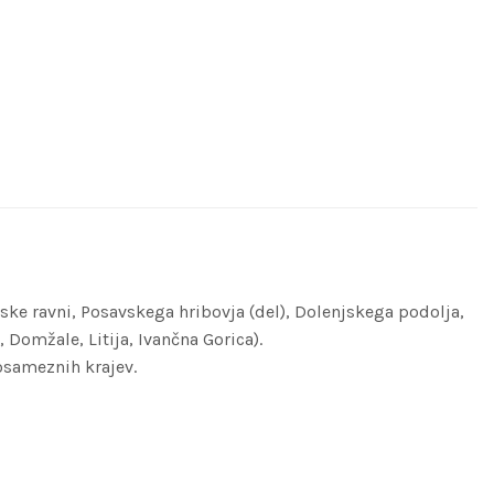
ske ravni, Posavskega hribovja (del), Dolenjskega podolja,
 Domžale, Litija, Ivančna Gorica).
osameznih krajev.