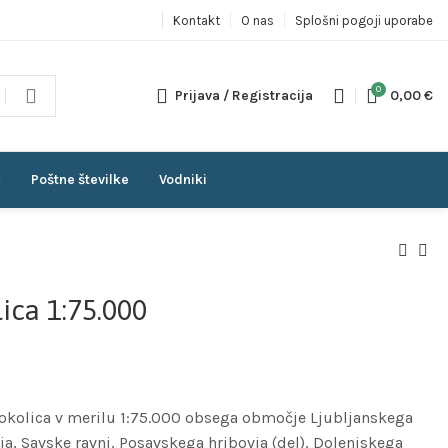
Kontakt
O nas
Splošni pogoji uporabe
0
Prijava / Registracija
0,00
€
Poštne številke
Vodniki
ica 1:75.000
n okolica v merilu 1:75.000 obsega območje Ljubljanskega
ja, Savske ravni, Posavskega hribovja (del), Dolenjskega