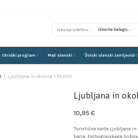
Izberite kategorijo
Otroški program
Mali stenski
Šolski stenski zemljevidi
0
Ljubljana in okolica 1:75.000
Ljubljana in okol
10,95
€
Turistična karta Ljubljana i
barja, Polhograjskega hribov