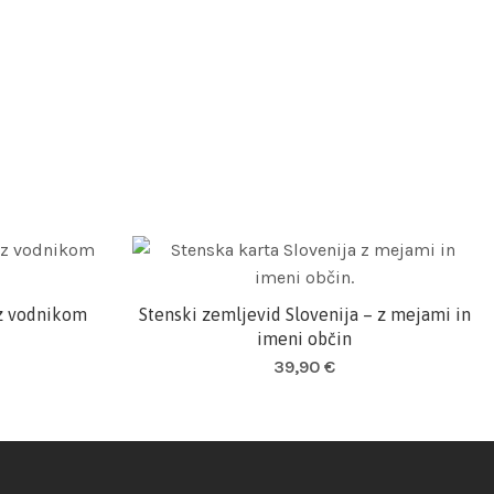
 z vodnikom
Stenski zemljevid Slovenija – z mejami in
Dodaj v košarico
imeni občin
39,90
€