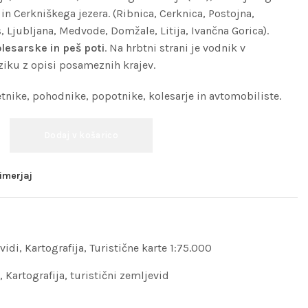
in Cerkniškega jezera. (Ribnica, Cerknica, Postojna,
, Ljubljana, Medvode, Domžale, Litija, Ivančna Gorica).
olesarske in peš poti
. Na hrbtni strani je vodnik v
iku z opisi posameznih krajev.
etnike, pohodnike, popotnike, kolesarje in avtomobiliste.
Dodaj v košarico
imerjaj
vidi
,
Kartografija
,
Turistične karte 1:75.000
,
Kartografija
,
turistični zemljevid