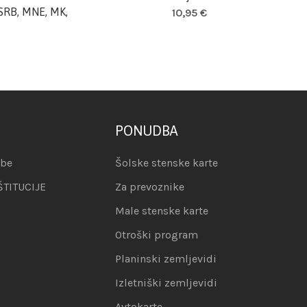
 SRB, MNE, MK,
10,95
€
PONUDBA
abe
Šolske stenske karte
ŠTITUCIJE
Za prevoznike
Male stenske karte
Otroški program
Planinski zemljevidi
Izletniški zemljevidi
Avtokarte