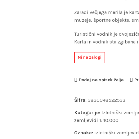
Zaradi večjega merila je kar
muzeje, športne objekte, smu
Turistični vodnik je dvojeziče
Karta in vodnik sta zgibana 
Ni na zalogi
Dodaj na spisek želja
Pr
Šifra:
3830048522533
Kategorije:
Izletniški zemlje
zemljevidi 1:40.000
Oznake:
izletniški zemljevid