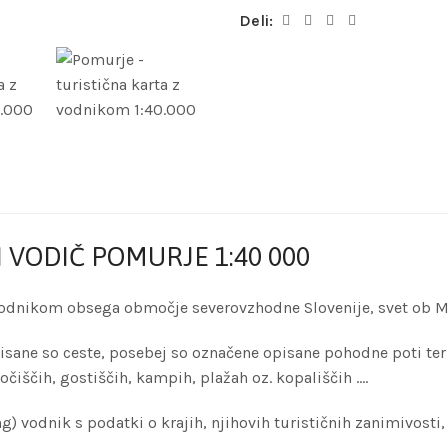
Deli:
I VODIČ POMURJE 1:40 000
z vodnikom obsega območje severovzhodne Slovenije, svet ob Mu
risane so ceste, posebej so označene opisane pohodne poti ter 
očiščih, gostiščih, kampih, plažah oz. kopališčih ….
ang) vodnik s podatki o krajih, njihovih turističnih zanimivosti