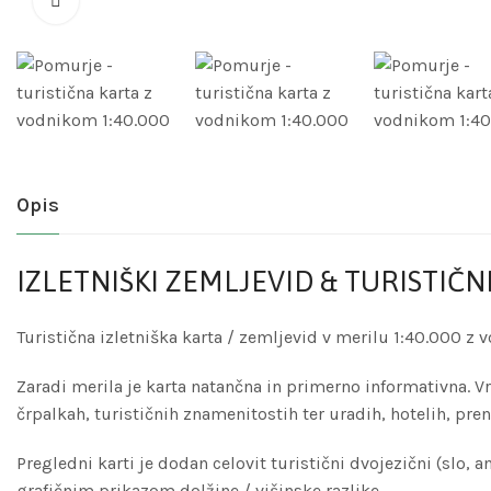
Opis
IZLETNIŠKI ZEMLJEVID & TURISTIČN
Turistična izletniška karta / zemljevid v merilu 1:40.000 
Zaradi merila je karta natančna in primerno informativna. V
črpalkah, turističnih znamenitostih ter uradih, hotelih, pren
Pregledni karti je dodan celovit turistični dvojezični (slo, 
grafičnim prikazom dolžine / višinske razlike.