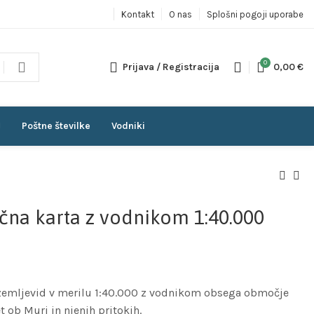
Kontakt
O nas
Splošni pogoji uporabe
0
Prijava / Registracija
0,00
€
Poštne številke
Vodniki
ična karta z vodnikom 1:40.000
 / zemljevid v merilu 1:40.000 z vodnikom obsega območje
t ob Muri in njenih pritokih.