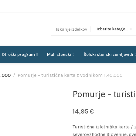
Izberite kategorijo
Otroški program
Mali stenski
Šolski stenski zemljevidi
0.000
Pomurje – turistična karta z vodnikom 1:40.000
Pomurje – turist
14,95
€
Turistična izletniška karta
severovzhodne Slovenije, sve