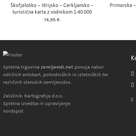
Škofjeloško – Idrijsko – Cerkljansko –
Primorska –
Dodaj v košarico
turistična karta z vodnikom 1:40.000
14,95
€
K
Spletna trgovina
zemljevidi.net
ponuja nabor
odličnih avtokart, pohodniških in izletniških ter
različnih stenskih zemljevidov.
Založnik: Kartografija d.o.o.
Spletna izvedba in upravljanje:
nordspot