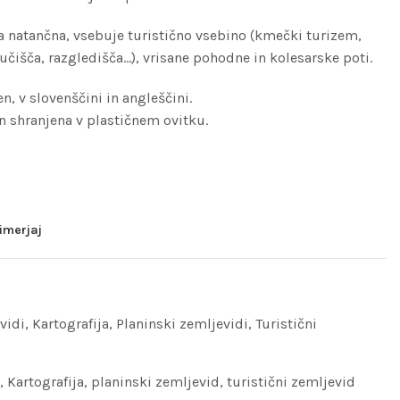
ta natančna, vsebuje turistično vsebino (kmečki turizem,
čišča, razgledišča…), vrisane pohodne in kolesarske poti.
n, v slovenščini in angleščini.
in shranjena v plastičnem ovitku.
imerjaj
vidi
,
Kartografija
,
Planinski zemljevidi
,
Turistični
,
Kartografija
,
planinski zemljevid
,
turistični zemljevid