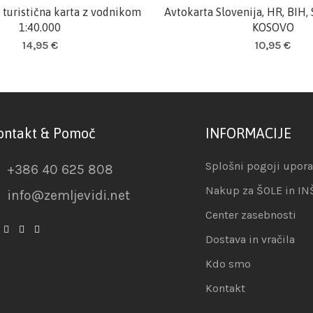
 turistična karta z vodnikom
Avtokarta Slovenija, HR, BIH,
Dodaj v košarico
Dodaj v košarico
1:40.000
KOSOVO
14,95
€
10,95
€
ontakt & Pomoč
INFORMACIJE
Splošni pogoji upor
+386 40 625 808
Nakup za ŠOLE in IN
info@zemljevidi.net
Center zasebnosti
Dostava in vračila
Kdo smo
Kontakt