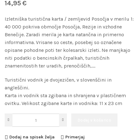
14,95
€
Izletniška turistična karta / zemljevid Posočja v merilu 1:
40 000 pokriva območje Posočja, Rezije in vzhodne
Benečije. Zaradi merila je karta natančna in primerno
informativna. Vrisane so ceste, posebej so označene
opisane pohodne poti ter kolesarski izleti. Ne manjkajo
niti podatki o bencinskih črpalkah, turističnih
znamenitostih ter uradih, prenočiščih,….
Turistični vodnik je dvojezičen, v slovenščini in
angleščini.
Karta in vodnik sta zgibana in shranjena v plastičnem
ovitku. Velikost zgibane karte in vodnika: 11 x 23 cm
Dodaj v košarico
Dodaj na spisek želja
Primerjaj