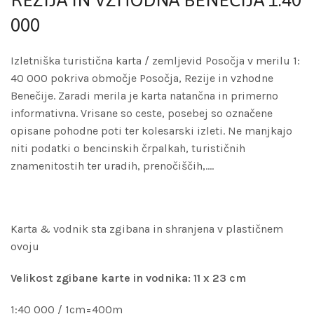
REZIJA IN VZHODNA BENEČIJA 1:40
000
Izletniška turistična karta / zemljevid Posočja v merilu 1:
40 000 pokriva območje Posočja, Rezije in vzhodne
Benečije. Zaradi merila je karta natančna in primerno
informativna. Vrisane so ceste, posebej so označene
opisane pohodne poti ter kolesarski izleti. Ne manjkajo
niti podatki o bencinskih črpalkah, turističnih
znamenitostih ter uradih, prenočiščih,….
Karta & vodnik sta zgibana in shranjena v plastičnem
ovoju
Velikost zgibane karte in vodnika: 11 x 23 cm
1:40 000 / 1cm=400m