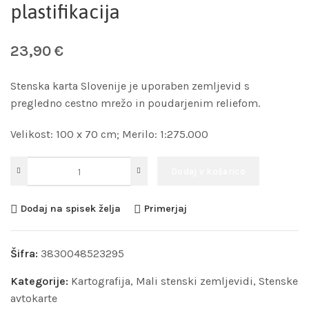
plastifikacija
23,90
€
Stenska karta Slovenije je uporaben zemljevid s
pregledno cestno mrežo in poudarjenim reliefom.
Velikost: 100 x 70 cm; Merilo: 1:275.000
Dodaj v košarico
Dodaj na spisek želja
Primerjaj
Šifra:
3830048523295
Kategorije:
Kartografija
,
Mali stenski zemljevidi
,
Stenske
avtokarte