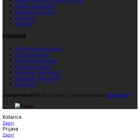
Nakup za ŠOLE in INŠTITUCIJE
Center zasebnosti
Dostava in vračila
Kdo smo
Kontakt
PONUDBA
Šolske stenske karte
Za prevoznike
Male stenske karte
Otroški program
Planinski zemljevidi
Izletniški zemljevidi
Avtokarte
zemljevidi.net
© 2022 nord. / spletna izvedba
spletster
Košarica
Zapri
Prijava
Zapri