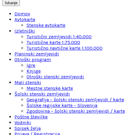
-
Iskanje
Turistično-
navtična
Domov
karta
Avtokarte
1:100.000
Stenske avtokarte
količina
Izletniški
Turistični zemljevidi 1:40.000
Turistične karte 1:75.000
Turistično navtične karte 1:100.000
Planinski zemljevidi
Otroški program
Igre
Knjige
Otroški stenski zemljevidi
Mali stenski
Mestne stenske karte
Šolski stenski zemljevidi
Geografija – šolski stenski zemljevidi / karte
Šolske regijske karte – Slovenija
Zgodovina – šolski stenski zemljevidi / karte
Poštne številke
Vodniki
Spisek želja
Prijava / Registracija