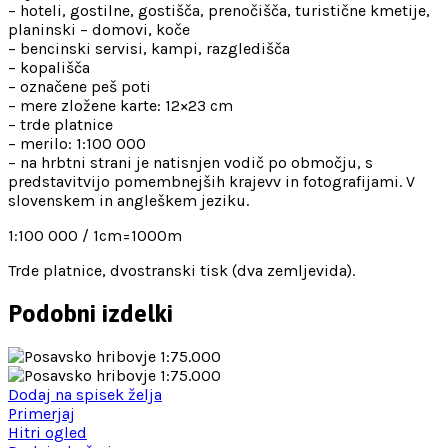
– hoteli, gostilne, gostišča, prenočišča, turistične kmetije,
planinski – domovi, koče
– bencinski servisi, kampi, razgledišča
– kopališča
– označene peš poti
– mere zložene karte: 12×23 cm
– trde platnice
– merilo: 1:100 000
– na hrbtni strani je natisnjen vodič po območju, s
predstavitvijo pomembnejših krajevv in fotografijami. V
slovenskem in angleškem jeziku.
1:100 000 / 1cm=1000m
Trde platnice, dvostranski tisk (dva zemljevida).
Podobni izdelki
Dodaj na spisek želja
Primerjaj
Hitri ogled