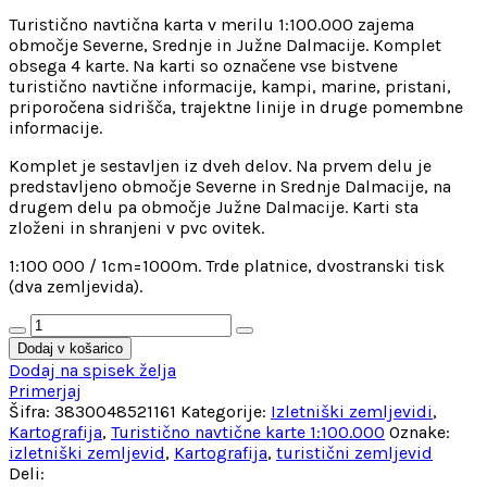
Turistično navtična karta v merilu 1:100.000 zajema
območje Severne, Srednje in Južne Dalmacije. Komplet
obsega 4 karte. Na karti so označene vse bistvene
turistično navtične informacije, kampi, marine, pristani,
priporočena sidrišča, trajektne linije in druge pomembne
informacije.
Komplet je sestavljen iz dveh delov. Na prvem delu je
predstavljeno območje Severne in Srednje Dalmacije, na
drugem delu pa območje Južne Dalmacije. Karti sta
zloženi in shranjeni v pvc ovitek.
1:100 000 / 1cm=1000m. Trde platnice, dvostranski tisk
(dva zemljevida).
Severna,
Srednja
Dodaj v košarico
in
Dodaj na spisek želja
Južna
Primerjaj
Dalmacija
Šifra:
3830048521161
Kategorije:
Izletniški zemljevidi
,
-
Kartografija
,
Turistično navtične karte 1:100.000
Oznake:
Turistično-
izletniški zemljevid
,
Kartografija
,
turistični zemljevid
navtična
Deli: