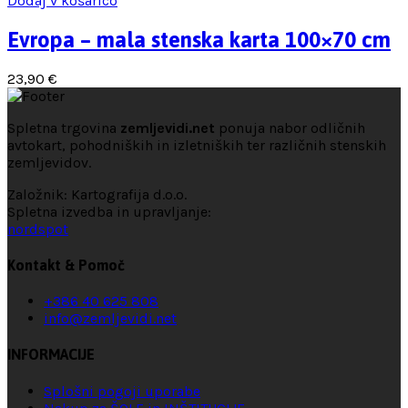
Dodaj v košarico
Evropa – mala stenska karta 100×70 cm
23,90
€
Spletna trgovina
zemljevidi.net
ponuja nabor odličnih
avtokart, pohodniških in izletniških ter različnih stenskih
zemljevidov.
Založnik: Kartografija d.o.o.
Spletna izvedba in upravljanje:
nordspot
Kontakt & Pomoč
+386 40 625 808
info@zemljevidi.net
INFORMACIJE
Splošni pogoji uporabe