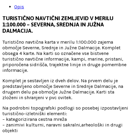
karta
1:100.000
Opis
količina
TURISTIČNO NAVTIČNI ZEMLJEVID V MERILU
1:100.000 – SEVERNA, SREDNJA IN JUŽNA
DALMACIJA.
Turistično navtična karta v merilu 1:100.000 zajema
območje Severne, Srednje in Južne Dalmacije. Komplet
obsega 4 karte. Na karti so označene vse bistvene
turistično navtične informacije, kampi, marine, pristani,
priporočena sidrišča, trajektne linije in druge pomembne
informacije.
Komplet je sestavljen iz dveh delov. Na prvem delu je
predstavljeno območje Severne in Srednje Dalmacije, na
drugem delu pa območje Južne Dalmacije. Karti sta
zloženi in shranjeni v pvc ovitek.
Na podrobni topografski podlogi so posebej izpostavljeni
turistično-izletniški elementi:
– kategorizirana cestna mreža
– zanimivi kulturni, naravni sakralni,arheološki in drugi
objekti