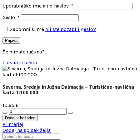
Uporabniško ime ali e-naslov
*
Geslo
*
Zapomni si me
Ali ste pozabili geslo?
Prijava
Še nimate računa?
Ustvarite račun
Severna, Srednja in Južna Dalmacija – Turistično-navtična
karta 1:100.000
10,95
€
Severna,
Srednja
Dodaj v košarico
in
Primerjaj
Južna
Dodaj na spisek želja
Dalmacija