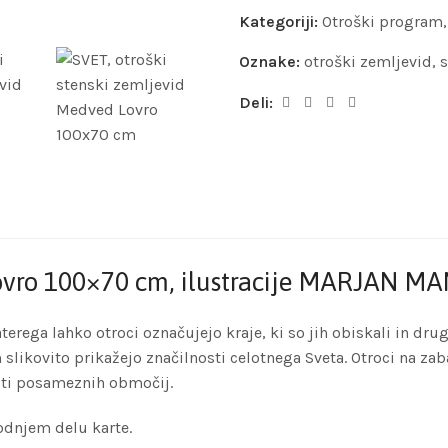
Kategoriji:
Otroški program
Oznake:
otroški zemljevid
,
s
Deli:
Lovro 100×70 cm, ilustracije MARJAN M
terega lahko otroci označujejo kraje, ki so jih obiskali in dru
 slikovito prikažejo značilnosti celotnega Sveta. Otroci na zab
osti posameznih območij.
podnjem delu karte.