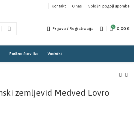
Kontakt
O nas
Splošni pogoji uporabe
0
Prijava / Registracija
0,00
€
Poštne številke
Vodniki
tenski zemljevid Medved Lovro