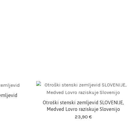
zemljevid
Otroški stenski zemljevid SLOVENIJE,
Dodaj v košarico
Medved Lovro raziskuje Slovenijo
23,90
€