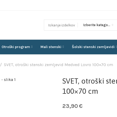
Izberite kategorijo
Otroški program
Mali stenski
Šolski stenski zemljevidi
SVET, otroški stenski zemljevid Medved Lovro 100×70 cm
SVET, otroški s
100×70 cm
23,90
€