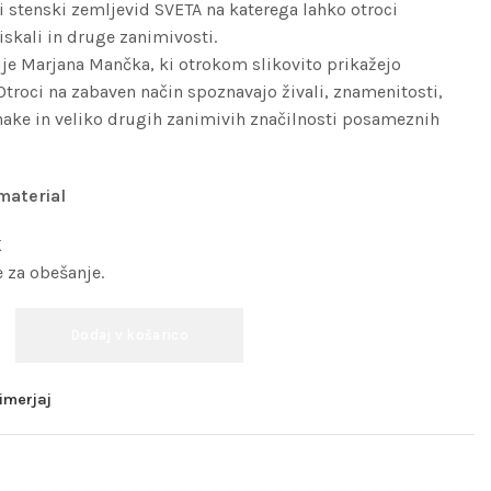
ki stenski zemljevid SVETA na katerega lahko otroci
biskali in druge zanimivosti.
cije Marjana Mančka, ki otrokom slikovito prikažejo
 Otroci na zabaven način spoznavajo živali, znamenitosti,
junake in veliko drugih zanimivih značilnosti posameznih
 material
K
e za obešanje.
Dodaj v košarico
imerjaj