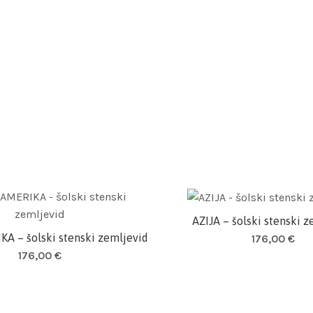
AZIJA – šolski stenski 
Dodaj v košarico
A – šolski stenski zemljevid
176,00
€
Dodaj v košarico
176,00
€