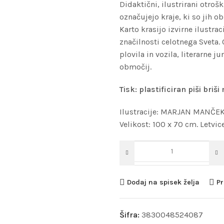
Didaktični, ilustrirani otroš
označujejo kraje, ki so jih o
Karto krasijo izvirne ilustra
značilnosti celotnega Sveta.
plovila in vozila, literarne 
območij.
Tisk: plastificiran piši briši
Ilustracije: MARJAN MANČE
Velikost: 100 x 70 cm. Letvic
Dodaj na spisek želja
Pr
Šifra:
3830048524087