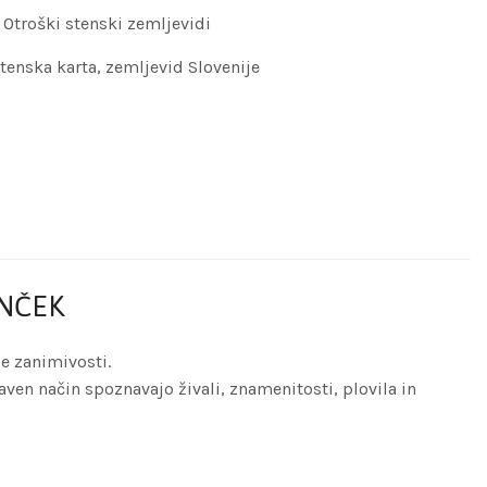
,
Otroški stenski zemljevidi
tenska karta
,
zemljevid Slovenije
ANČEK
ge zanimivosti.
aven način spoznavajo živali, znamenitosti, plovila in