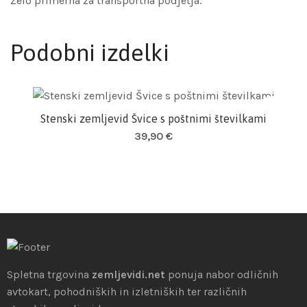
Zelo primerna za transportna podjetja.
Podobni izdelki
Stenski zemljevid Švice s poštnimi številkami
Dodaj v košarico
39,90
€
Spletna trgovina
zemljevidi.net
ponuja nabor odličnih
avtokart, pohodniških in izletniških ter različnih