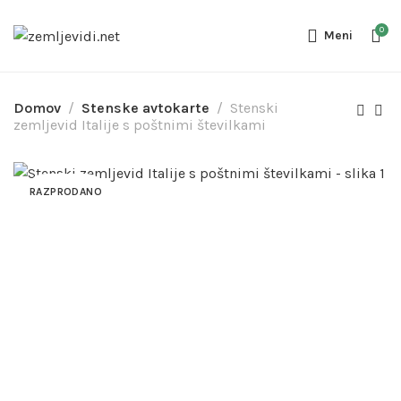
0
Meni
Domov
Stenske avtokarte
Stenski
zemljevid Italije s poštnimi številkami
RAZPRODANO