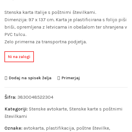
Stenska karta Italije s poštnimi številkami.
Dimenzija: 97 x 137 cm. Karta je plastificirana s folijo piši
briši, opremljena z letvicama in obešalom ter shranjena v
PVC tulcu.
Zelo primerna za transportna podjetja.
Ni na zalogi
Dodaj na spisek želja
Primerjaj
Šifra:
3830048522304
Kategoriji:
Stenske avtokarte
,
Stenske karte s poštnimi
številkami
Oznake:
avtokarta
,
plastifikacija
,
poštne številke
,