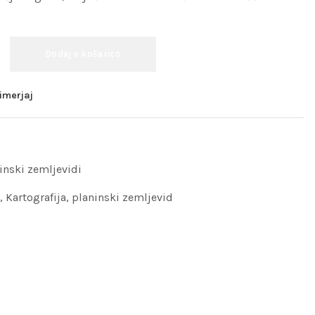
Dodaj v košarico
imerjaj
inski zemljevidi
,
Kartografija
,
planinski zemljevid