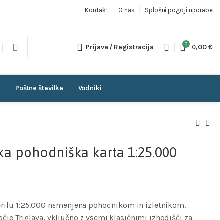
Kontakt
O nas
Splošni pogoji uporabe
0
Prijava / Registracija
0,00
€
Poštne številke
Vodniki
ska pohodniška karta 1:25.000
merilu 1:25.000 namenjena pohodnikom in izletnikom.
je Triglava, vključno z vsemi klasičnimi izhodišči za