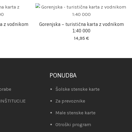
rta z vodnikom
Gorenjska – turistična karta z vodnikom
Dodaj v košarico
1:40 000
14,95
€
PONUDBA
orabe
Šolske stenske karte
 INŠTITUCIJE
Za prevoznike
Male stenske karte
Otroški program