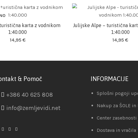
NO
turistična karta z vodnikom
Julijske Alpe – turistična ka
Preberi več
Dodaj v košarico
1:40.000
1:40.000
14,95
€
14,95
€
ontakt & Pomoč
INFORMACIJE
Splošni pogoji up
+386 40 625 808
Nakup za ŠOLE in
info@zemljevidi.net
Center zasebnosti
Dostava in vračila