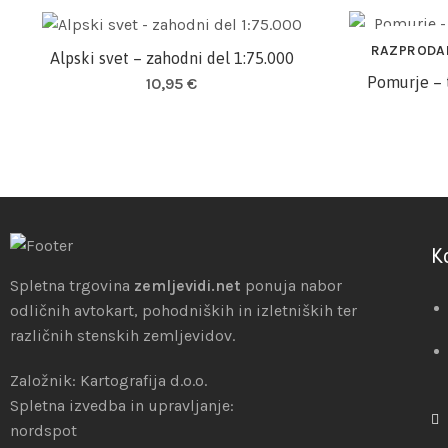
RAZPRODA
Alpski svet – zahodni del 1:75.000
Dodaj v košarico
Pomurje – 
10,95
€
K
Spletna trgovina
zemljevidi.net
ponuja nabor
odličnih avtokart, pohodniških in izletniških ter
različnih stenskih zemljevidov.
Založnik: Kartografija d.o.o.
Spletna izvedba in upravljanje:
nordspot