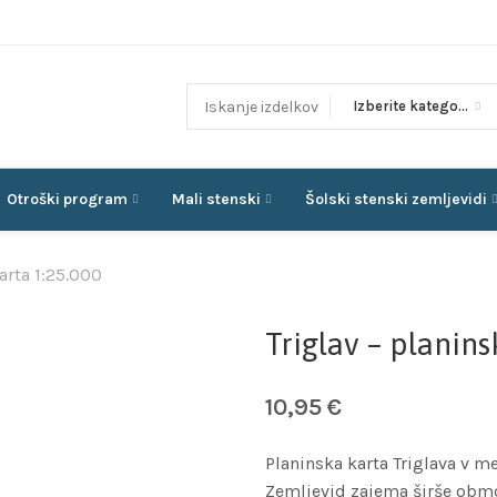
Izberite kategorijo
Otroški program
Mali stenski
Šolski stenski zemljevidi
arta 1:25.000
Triglav – planin
10,95
€
Planinska karta Triglava v 
Zemljevid zajema širše območ