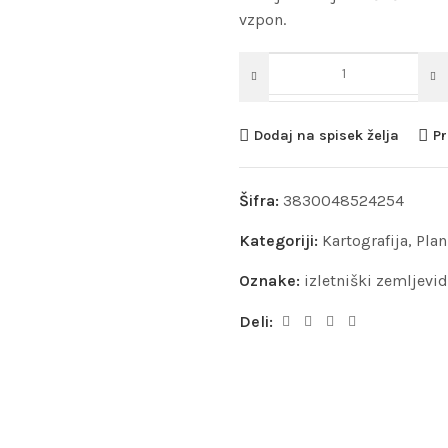
vzpon.
Dodaj na spisek želja
Pr
Šifra:
3830048524254
Kategoriji:
Kartografija
,
Plan
Oznake:
izletniški zemljevid
Deli: