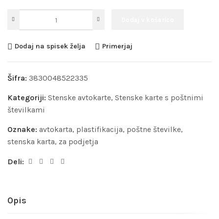
Dodaj v košarico
Dodaj na spisek želja
Primerjaj
Šifra:
3830048522335
Kategoriji:
Stenske avtokarte
,
Stenske karte s poštnimi
številkami
Oznake:
avtokarta
,
plastifikacija
,
poštne številke
,
stenska karta
,
za podjetja
Deli:
Opis