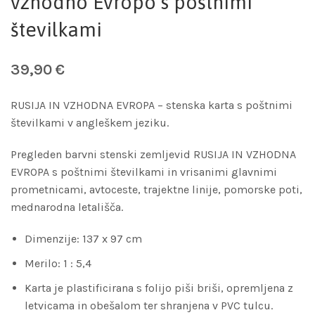
vzhodno Evropo s poštnimi
številkami
39,90
€
RUSIJA IN VZHODNA EVROPA – stenska karta s poštnimi
številkami v angleškem jeziku.
Pregleden barvni stenski zemljevid RUSIJA IN VZHODNA
EVROPA s poštnimi številkami in vrisanimi glavnimi
prometnicami, avtoceste, trajektne linije, pomorske poti,
mednarodna letališča.
Dimenzije: 137 x 97 cm
Merilo: 1 : 5,4
Karta je plastificirana s folijo piši briši, opremljena z
letvicama in obešalom ter shranjena v PVC tulcu.