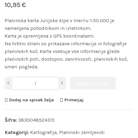
10,95
€
Planinska karta Julijske Alpe v merilu 1:50.000 je
namenjena pohodnikom in izletnikom.
Karta je opremljena z GPS koordinatami.
Na hrbtni strani so prikazane informacije in fotografije
planinskih koč. Karta vsebuje vse informacije glede
planinskih poti, dostopov, zanimivosti, planinskih koč,
smeri pogleda.
Dodaj v košarico
Dodaj na spisek želja
Primerjaj
Šifra:
3830048524315
Kategoriji:
Kartografija
,
Planinski zemljevidi