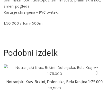
planinskih poti, dostopov, zanimivosti, planinskih koč,
smeri pogleda.
Karta je shranjena v PVC ovitek.
1:50 000 / 1cm=500m
Podobni izdelki
Notranjski Kras, Brkini, Dolenjska, Bela Krajina 1:75.000
Dodaj v košarico
10,95
€